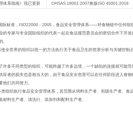
核管理体系指南》现已更新
OHSAS 18001:2007换版ISO 45001:2018
国际标准，ISO22000：2005，食品安全管理体系——对食物链中任
业的专家与专业国际组织的代表一起在食品规范委员会的密切合作下开发
的。
00将使全世界的组织以统一的方法执行关于食品卫生的危害分析与关键控制
了许多不同类型的组织，可能跨越了许多边境，一个缺陷的连接就可能导
供应者的损失也是相当大的，由于食品安全危害可以在任何阶段进入食物
要他们共同努力。
中的各类组织执行食品安全管理体系，其范围从饲料生产者、初级生产者、
装材料生产者、清洗行、添加剂和配料生产者。